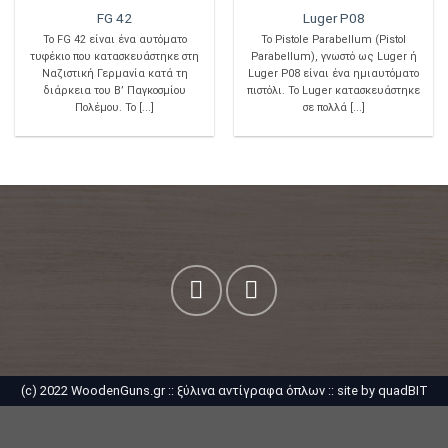
FG 42
Luger P08
Το FG 42 είναι ένα αυτόματο
Το Pistole Parabellum (Pistol
τυφέκιο που κατασκευάστηκε στη
Parabellum), γνωστό ως Luger ή
Ναζιστική Γερμανία κατά τη
Luger P08 είναι ένα ημιαυτόματο
διάρκεια του Β’ Παγκοσμίου
πιστόλι. Το Luger κατασκευάστηκε
Πολέμου. Το [...]
σε πολλά [...]
(c) 2022 WoodenGuns.gr ::
ξύλινα αντίγραφα όπλων
:: site by
quadBIT