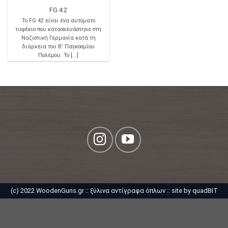
FG 42
Το FG 42 είναι ένα αυτόματο
τυφέκιο που κατασκευάστηκε στη
Ναζιστική Γερμανία κατά τη
διάρκεια του Β’ Παγκοσμίου
Πολέμου. Το [...]
(c) 2022 WoodenGuns.gr ::
ξύλινα αντίγραφα όπλων
:: site by
quadBIT