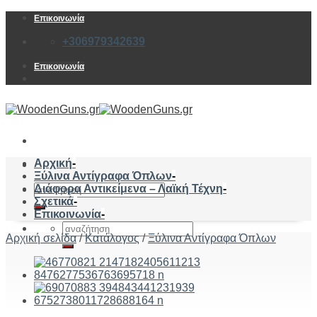
Skip
Επικοινωνία
to
+306979342639
content
Επικοινωνία
Αρχική
-
Ξύλινα Αντίγραφα Όπλων
-
Αναζήτηση
Διάφορα Αντικείμενα – Λαϊκή Τέχνη
-
για:
Σχετικά
-
Επικοινωνία
-
Αναζήτηση
Αρχική σελίδα
/
Κατάλογος
/
Ξύλινα Αντίγραφα Όπλων
για: